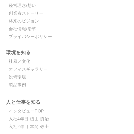
経営理念/想い
創業者ストーリー
将来のビジョン
会社情報/沿革
プライバシーポリシー
環境を知る
社風／文化
オフィスギャラリー
設備環境
製品事例
人と仕事を知る
インタビューTOP
入社4年目 植山 慎治
入社2年目 本間 敬士